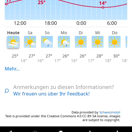
Heute
Sa
So
Mo
Di
Mi
Do
F
25°
27°
27°
26°
26°
28°
30°
14°
16°
17°
16°
17°
18°
18°
Mehr...
Anmerkungen zu diesen Informationen?
Wir freuen uns über Ihr Feedback!
Data provided by
Schweizmobil
Text is provided under the Creative Commons 4.0 CC-BY-SA license, images
are subject to copyright.