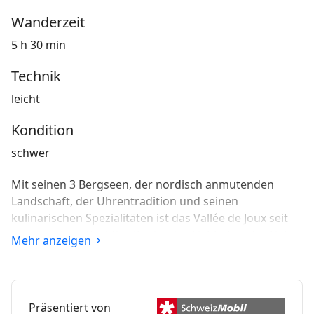
Wanderzeit
5 h 30 min
Technik
leicht
Kondition
schwer
Mit seinen 3 Bergseen, der nordisch anmutenden
Landschaft, der Uhrentradition und seinen
kulinarischen Spezialitäten ist das Vallée de Joux seit
langem eine attraktive Region für Liebhaber der Natur
Mehr anzeigen
und Authentizität.
Präsentiert von