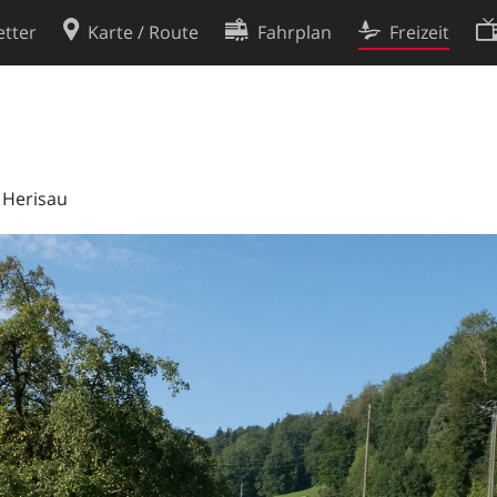
tter
Karte / Route
Fahrplan
Freizeit
Cookie-Richtlinie
ingungen
Cookie-Einstellungen
rklärung
Entwickler
 Herisau