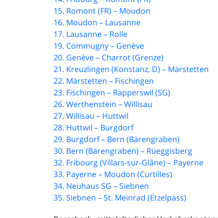
15. Romont (FR) – Moudon
16. Moudon – Lausanne
17. Lausanne – Rolle
19. Commugny – Genève
20. Genève – Charrot (Grenze)
21. Kreuzlingen (Konstanz, D) – Märstetten
22. Märstetten – Fischingen
23. Fischingen – Rapperswil (SG)
26. Werthenstein – Willisau
27. Willisau – Huttwil
28. Huttwil – Burgdorf
29. Burgdorf – Bern (Bärengraben)
30. Bern (Bärengraben) – Rüeggisberg
32. Fribourg (Villars-sur-Glâne) – Payerne
33. Payerne – Moudon (Curtilles)
34. Neuhaus SG – Siebnen
35. Siebnen – St. Meinrad (Etzelpass)