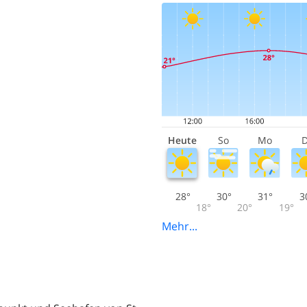
Heute
So
Mo
D
28°
30°
31°
3
18°
20°
19°
Mehr...