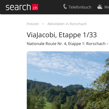
Telefonbuch
We
Ihr Eintrag
Kontakt
Freizeit
Aktivitäten in Rorschach
Kundencenter Geschäftskunden
Nutzungsbed
ViaJacobi, Etappe 1/33
Impressum
Datenschutze
Nationale Route Nr. 4, Etappe 1: Rorschach –