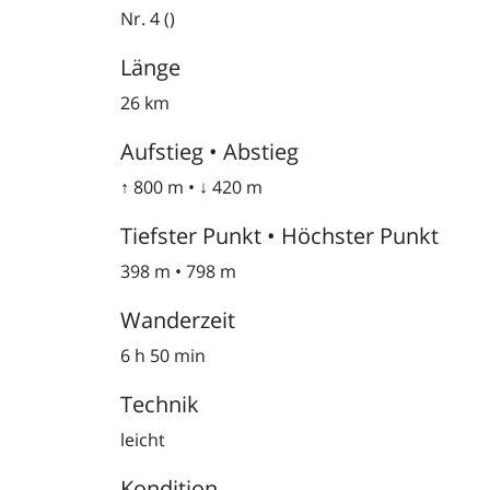
Nr. 4 ()
Länge
26 km
Aufstieg • Abstieg
↑ 800 m • ↓ 420 m
Tiefster Punkt • Höchster Punkt
398 m • 798 m
Wanderzeit
6 h 50 min
Technik
leicht
Kondition