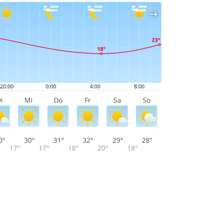
i
Mi
Do
Fr
Sa
So
0°
30°
31°
32°
29°
28°
17°
17°
18°
20°
18°