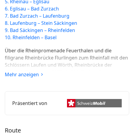
5. Rheinau – Eglisau
6. Eglisau – Bad Zurzach
7. Bad Zurzach – Laufenburg
8. Laufenburg – Stein Säckingen
9. Bad Säckingen – Rheinfelden
10. Rheinfelden – Basel
Über die Rheinpromenade Feuerthalen und die
filigrane Rheinbrücke Flurlingen zum Rheinfall mit den
Schlössern Laufen und Wörth, Rheinbrücke der
«Rheinfallbahn» von 1857. Auf idyllischen Fusswegen
Mehr anzeigen
nach Rheinau mit Klosterinsel, Bergkirche und
gedeckter Holzbrücke.
Präsentiert von
Route