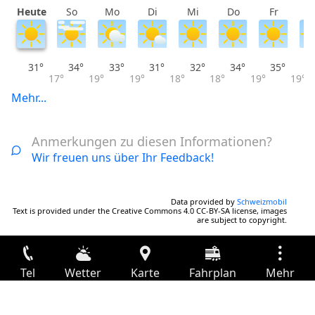
Heute
So
Mo
Di
Mi
Do
Fr
S
31°
34°
33°
31°
32°
34°
35°
17°
19°
19°
18°
18°
19°
19°
Mehr...
Anmerkungen zu diesen Informationen?
Wir freuen uns über Ihr Feedback!
Data provided by
Schweizmobil
Text is provided under the Creative Commons 4.0 CC-BY-SA license, images
are subject to copyright.
Tel
Wetter
Karte
Fahrplan
Mehr
Anmelden