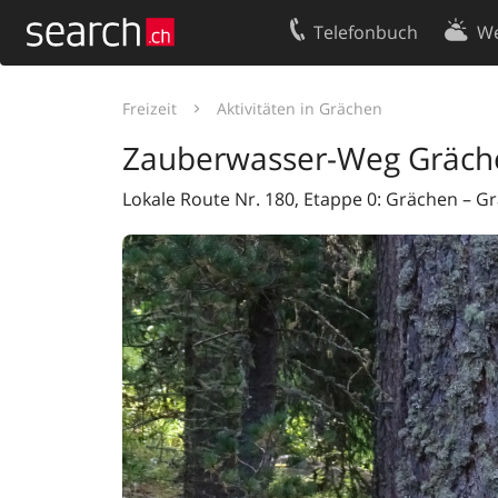
Telefonbuch
We
Ihr Eintrag
Kontakt
Freizeit
Aktivitäten in Grächen
Kundencenter Geschäftskunden
Nutzungsbed
Zauberwasser-Weg Gräch
Impressum
Datenschutze
Lokale Route Nr. 180, Etappe 0: Grächen – G