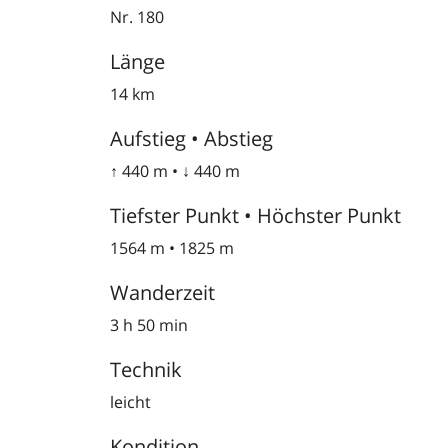
Nr. 180
Länge
14 km
Aufstieg • Abstieg
↑ 440 m • ↓ 440 m
Tiefster Punkt • Höchster Punkt
1564 m • 1825 m
Wanderzeit
3 h 50 min
Technik
leicht
Kondition