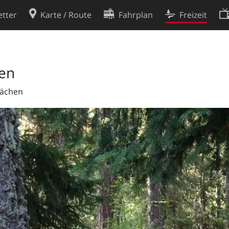
tter
Karte / Route
Fahrplan
Freizeit
Cookie-Richtlinie
ingungen
Cookie-Einstellungen
en
rklärung
Entwickler
rächen