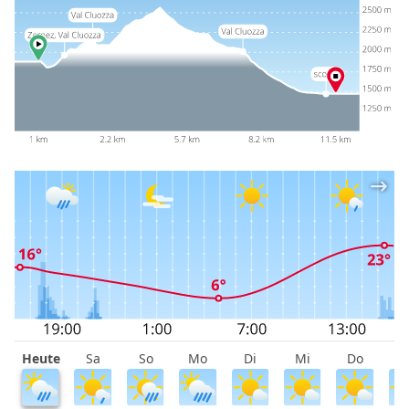
Heute
Sa
So
Mo
Di
Mi
Do
F