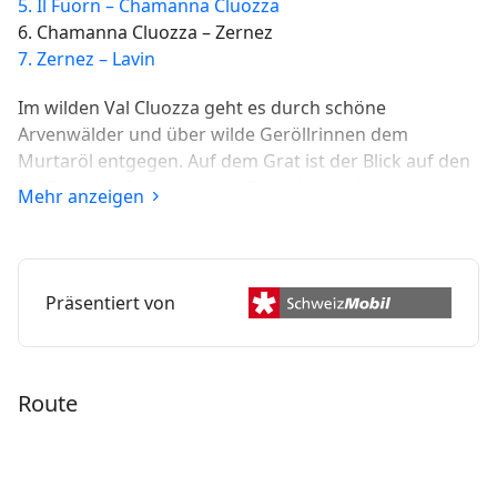
5. Il Fuorn – Chamanna Cluozza
6. Chamanna Cluozza – Zernez
7. Zernez – Lavin
Im wilden Val Cluozza geht es durch schöne
Arvenwälder und über wilde Geröllrinnen dem
Murtaröl entgegen. Auf dem Grat ist der Blick auf den
Piz Terza im Osten und die Gletscherspalten und
Mehr anzeigen
Gipfel des Nationalparks im Süden wunderbar. An den
steilen Hängen sind auch zahlreiche Wildtiere
unterwegs.
Präsentiert von
Route