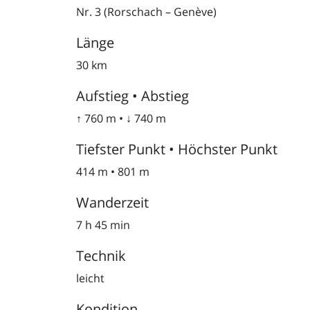
Nr. 3 (Rorschach – Genève)
Länge
30 km
Aufstieg • Abstieg
↑ 760 m • ↓ 740 m
Tiefster Punkt • Höchster Punkt
414 m • 801 m
Wanderzeit
7 h 45 min
Technik
leicht
Kondition