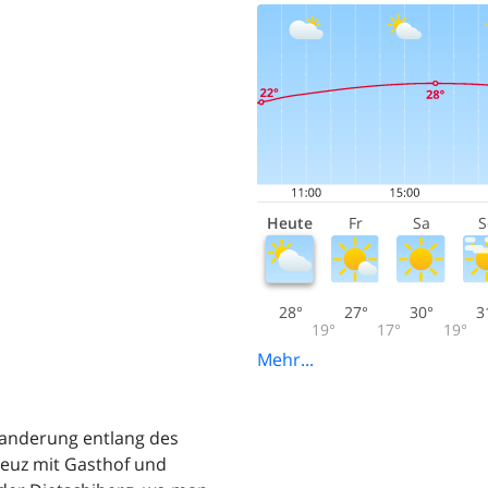
Heute
Fr
Sa
S
28°
27°
30°
3
19°
17°
19°
Mehr...
anderung entlang des
reuz mit Gasthof und