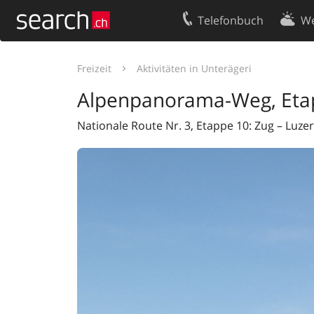
Telefonbuch
We
Ihr Eintrag
Kontakt
Freizeit
Aktivitäten in Unterägeri
Kundencenter Geschäftskunden
Nutzungsbed
Alpenpanorama-Weg, Eta
Impressum
Datenschutze
Nationale Route Nr. 3, Etappe 10: Zug – Luze