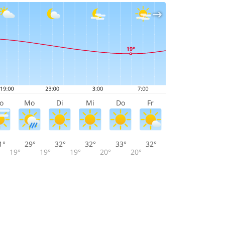
o
Mo
Di
Mi
Do
Fr
1°
29°
32°
32°
33°
32°
19°
19°
19°
20°
20°