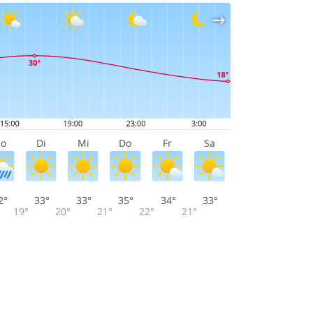
o
Di
Mi
Do
Fr
Sa
2°
33°
33°
35°
34°
33°
19°
20°
21°
22°
21°