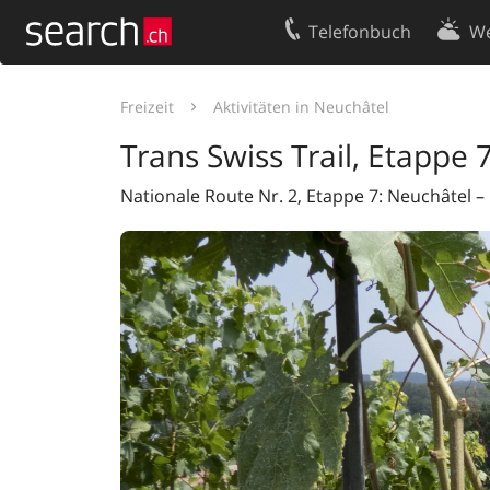
Telefonbuch
We
Ihr Eintrag
Kontakt
Freizeit
Aktivitäten in Neuchâtel
Kundencenter Geschäftskunden
Nutzungsbed
Trans Swiss Trail, Etappe 
Impressum
Datenschutze
Nationale Route Nr. 2, Etappe 7: Neuchâtel 