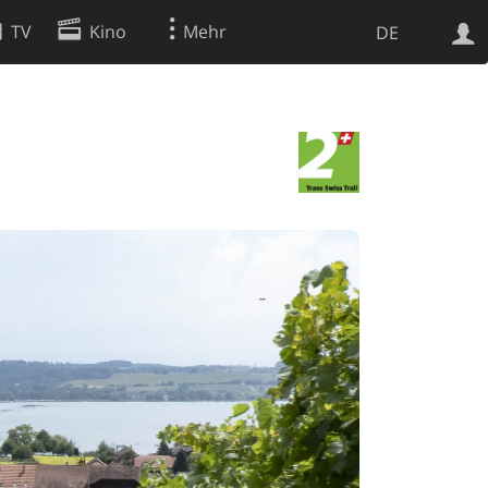
TV
Kino
Mehr
DE
Websuche
Apps