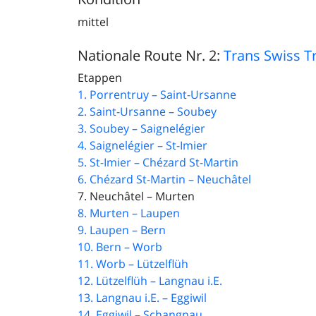
mittel
Nationale Route Nr. 2:
Trans Swiss Tr
Etappen
1. Porrentruy – Saint-Ursanne
2. Saint-Ursanne – Soubey
3. Soubey – Saignelégier
4. Saignelégier – St-Imier
5. St-Imier – Chézard St-Martin
6. Chézard St-Martin – Neuchâtel
7. Neuchâtel – Murten
8. Murten – Laupen
9. Laupen – Bern
10. Bern – Worb
11. Worb – Lützelflüh
12. Lützelflüh – Langnau i.E.
13. Langnau i.E. – Eggiwil
14. Eggiwil – Schangnau