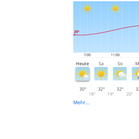
Heute
Sa
So
M
30°
32°
32°
3
18°
19°
20°
Mehr...