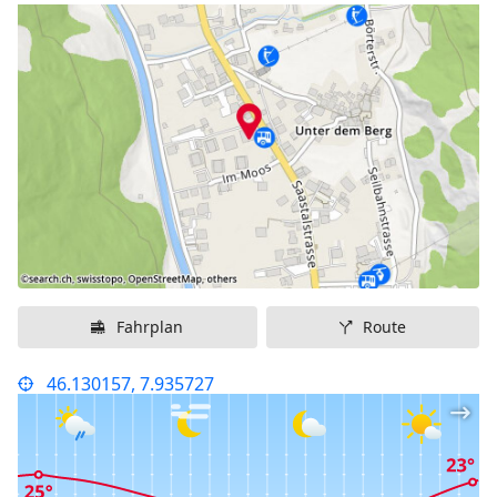
Fahrplan
Route
46.130157, 7.935727