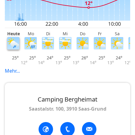
Heute
Mo
Di
Mi
Do
Fr
Sa
S
25°
25°
24°
25°
26°
25°
24°
12°
14°
13°
13°
14°
13°
12°
Mehr...
Camping Bergheimat
Saastalstr. 100, 3910 Saas-Grund