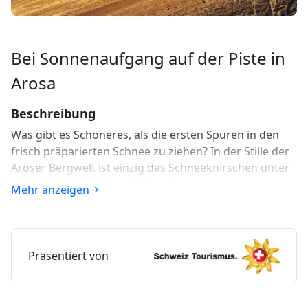
Bei Sonnenaufgang auf der Piste in
Arosa
Beschreibung
Was gibt es Schöneres, als die ersten Spuren in den
frisch präparierten Schnee zu ziehen? In der Stille der
Aroser Bergwelt ist einzig das Schneeknirschen unter
den Brettern zu hören. Frühaufsteher werden mit
Mehr anzeigen
unberührten Pisten in der Morgendämmerung
belohnt.
Bevor die Sonne aufgeht und während die meisten
Präsentiert von
Gäste noch in den warmen Hotelbetten liegen, zieht es
die Frühaufsteher in Arosa schon auf die Piste. Die
Stimmung eines frühen Wintermorgens am Berg ist