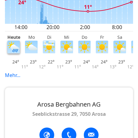
Heute
Mo
Di
Mi
Do
Fr
Sa
S
24°
23°
22°
23°
24°
24°
23°
11°
12°
11°
11°
14°
13°
12°
Mehr...
Arosa Bergbahnen AG
Seeblickstrasse 29, 7050 Arosa