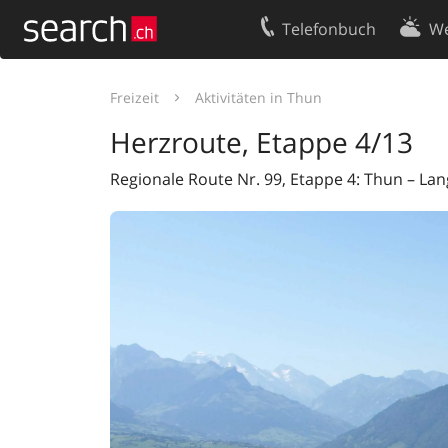
Telefonbuch
We
Ihr Eintrag
Kontakt
Freizeit
Aktivitäten in Thun
Kundencenter Geschäftskunden
Nutzungsbed
Herzroute, Etappe 4/13
Impressum
Datenschutze
Regionale Route Nr. 99, Etappe 4: Thun – Lan