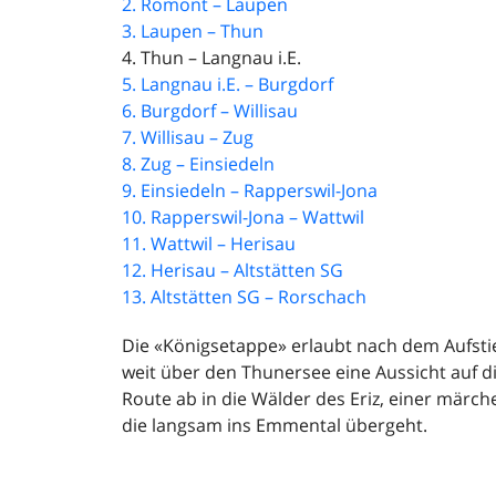
2. Romont – Laupen
3. Laupen – Thun
4. Thun – Langnau i.E.
5. Langnau i.E. – Burgdorf
6. Burgdorf – Willisau
7. Willisau – Zug
8. Zug – Einsiedeln
9. Einsiedeln – Rapperswil-Jona
10. Rapperswil-Jona – Wattwil
11. Wattwil – Herisau
12. Herisau – Altstätten SG
13. Altstätten SG – Rorschach
Die «Königsetappe» erlaubt nach dem Aufsti
weit über den Thunersee eine Aussicht auf d
Route ab in die Wälder des Eriz, einer märc
die langsam ins Emmental übergeht.