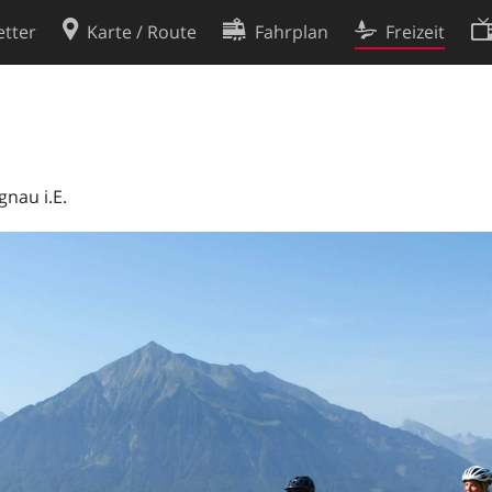
tter
Karte / Route
Fahrplan
Freizeit
Cookie-Richtlinie
ingungen
Cookie-Einstellungen
rklärung
Entwickler
gnau i.E.