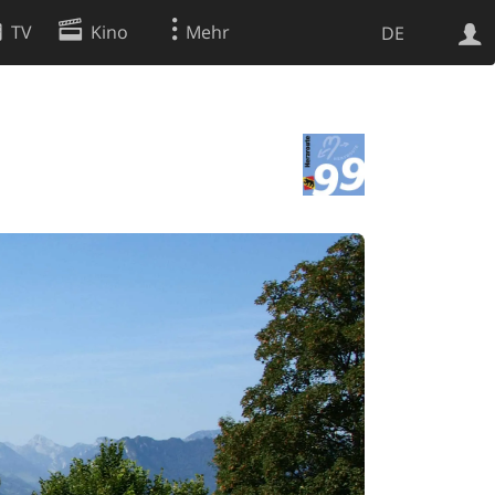
TV
Kino
Mehr
DE
Websuche
Apps