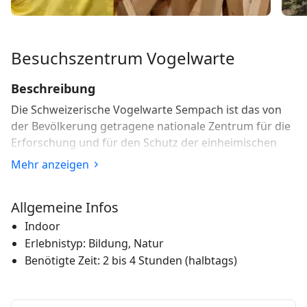
Besuchszentrum Vogelwarte
Beschreibung
Die Schweizerische Vogelwarte Sempach ist das von
der Bevölkerung getragene nationale Zentrum für die
Erforschung und für den Schutz der einheimischen
Vögel und ihrer Lebensräume. Das neue
Mehr anzeigen
Besucherzentrum ist das unverwechselbare
Ausflugsziel und die touristische Attraktion am
Allgemeine Infos
Sempachersee.
Indoor
Eine interaktive Erlebnisausstellung, ein Vogelkino, ein
Erlebnistyp: Bildung, Natur
mechanisches Theater zum Thema Vogelstimmen
Benötigte Zeit: 2 bis 4 Stunden (halbtags)
sowie der Naturgarten am Ufer des Sempachersees
laden ein zu einem Ausflug in die einheimische
Vogelwelt. Die Besucherinnen und Besucher werden