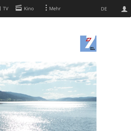
TV
Kino
Mehr
DE
Websuche
Apps