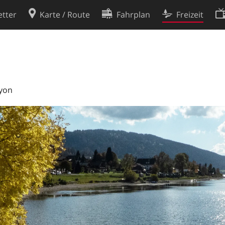
tter
Karte / Route
Fahrplan
Freizeit
Cookie-Richtlinie
ingungen
Cookie-Einstellungen
rklärung
Entwickler
Nyon