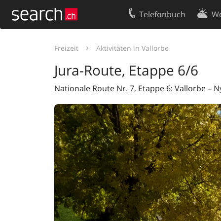
Telefonbuch
We
Ihr Eintrag
Kontakt
Freizeit
Aktivitäten in Vallorbe
Kundencenter Geschäftskunden
Nutzungsbed
Jura-Route, Etappe 6/6
Impressum
Datenschutze
Nationale Route Nr. 7, Etappe 6: Vallorbe – 