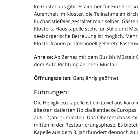
Im Gästehaus gibt es Zimmer für Einzelper
Aufenthalt im Kloster, die Teilnahme an kir
Eucharistiefeier gestaltet man selber. Gäste
Klosters. Hauskapelle steht für Stille und Me
seelsorgerische Betreuung ist möglich. Mehr
Klosterfrauen professionell geleitete Faste
Anreise:
Ab Zernez mit dem Bus bis Müstair C
dem Auto Richtung Zernez / Müstair
Öffnungszeiten:
Ganzjährig geöffnet
Führungen:
Die Heiligkreuzkapelle ist ein Juwel aus karoli
ältesten datierten Holzbalkendecke Europa
aus 12 Jahrhunderten. Das Obergeschoss mit
mitten in der Restaurierungsphase. Es bietet 
Kapelle aus dem 8. Jahrhundert dennoch zu b