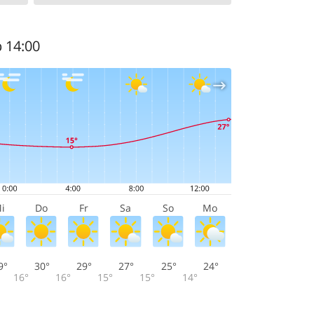
b 14:00
i
Do
Fr
Sa
So
Mo
9°
30°
29°
27°
25°
24°
16°
16°
15°
15°
14°