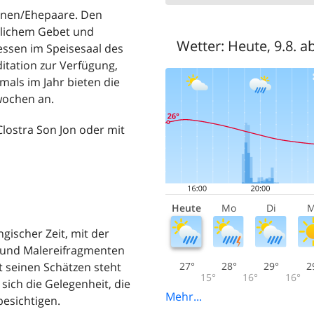
sonen/Ehepaare. Den
chlichem Gebet und
Wetter:
Heute, 9.8. a
 essen im Speisesaal des
ditation zur Verfügung,
mals im Jahr bieten die
nwochen an.
lostra Son Jon oder mit
Heute
Mo
Di
M
ngischer Zeit, mit der
s und Malereifragmenten
27°
28°
29°
2
 seinen Schätzen steht
15°
16°
16°
sich die Gelegenheit, die
Mehr...
esichtigen.