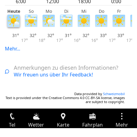
Heute
So
Mo
Di
Mi
Do
Fr
S
31°
32°
32°
31°
32°
33°
33°
17°
18°
17°
16°
16°
17°
17°
Mehr...
Anmerkungen zu diesen Informationen?
Wir freuen uns über Ihr Feedback!
Data provided by
Schweizmobil
Text is provided under the Creative Commons 4.0 CC-BY-SA license, images
are subject to copyright.
Tel
Wetter
Karte
Fahrplan
Mehr