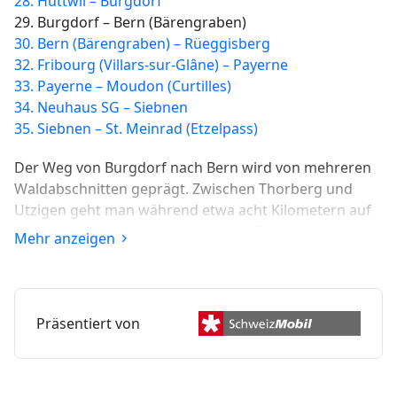
28. Huttwil – Burgdorf
29. Burgdorf – Bern (Bärengraben)
30. Bern (Bärengraben) – Rüeggisberg
32. Fribourg (Villars-sur-Glâne) – Payerne
33. Payerne – Moudon (Curtilles)
34. Neuhaus SG – Siebnen
35. Siebnen – St. Meinrad (Etzelpass)
Der Weg von Burgdorf nach Bern wird von mehreren
Waldabschnitten geprägt. Zwischen Thorberg und
Utzigen geht man während etwa acht Kilometern auf
dem alten Klosterweg. Im Wald von Boll haben sich
Mehr anzeigen
Hohlwege tief in das umgebende Gelände
eingeschnitten.
Präsentiert von