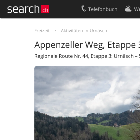
Telefonbuch
We
Ihr Eintrag
Kontakt
Freizeit
Aktivitäten in Urnäsch
Kundencenter Geschäftskunden
Nutzungsbed
Appenzeller Weg, Etappe 
Impressum
Datenschutze
Regionale Route Nr. 44, Etappe 3: Urnäsch – S