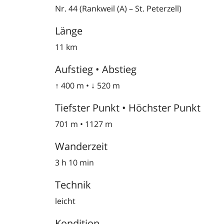
Nr. 44 (Rankweil (A) – St. Peterzell)
Länge
11 km
Aufstieg • Abstieg
↑ 400 m • ↓ 520 m
Tiefster Punkt • Höchster Punkt
701 m • 1127 m
Wanderzeit
3 h 10 min
Technik
leicht
Kondition