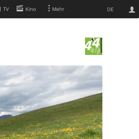
TV
Kino
Mehr
DE
Websuche
Apps