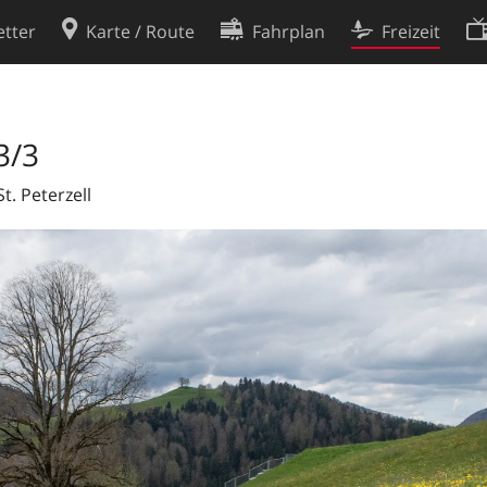
tter
Karte / Route
Fahrplan
Freizeit
Cookie-Richtlinie
ingungen
Cookie-Einstellungen
3/3
rklärung
Entwickler
t. Peterzell