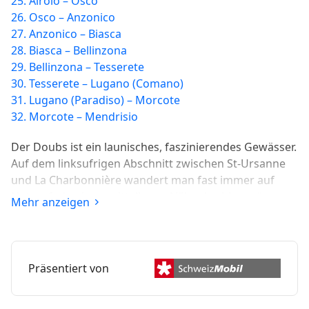
25. Airolo – Osco
26. Osco – Anzonico
27. Anzonico – Biasca
28. Biasca – Bellinzona
29. Bellinzona – Tesserete
30. Tesserete – Lugano (Comano)
31. Lugano (Paradiso) – Morcote
32. Morcote – Mendrisio
Der Doubs ist ein launisches, faszinierendes Gewässer.
Auf dem linksufrigen Abschnitt zwischen St-Ursanne
und La Charbonnière wandert man fast immer auf
Naturpfaden in unmittelbarer Nähe des blaugrün
Mehr anzeigen
schimmernden Flusses. Am Ufer leben zahlreiche
Libellen und Vögel.
Präsentiert von