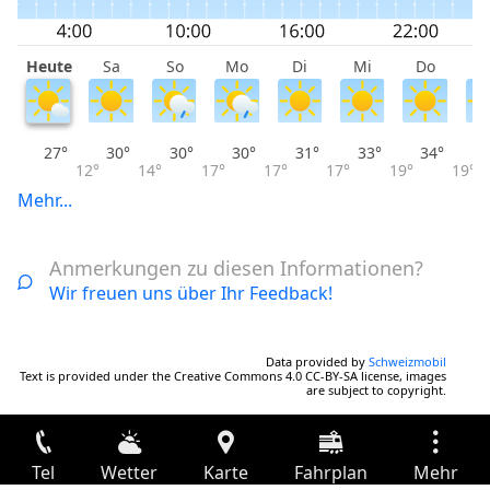
Heute
Sa
So
Mo
Di
Mi
Do
F
27°
30°
30°
30°
31°
33°
34°
12°
14°
17°
17°
17°
19°
19°
Mehr...
Anmerkungen zu diesen Informationen?
Wir freuen uns über Ihr Feedback!
Data provided by
Schweizmobil
Text is provided under the Creative Commons 4.0 CC-BY-SA license, images
are subject to copyright.
Tel
Wetter
Karte
Fahrplan
Mehr