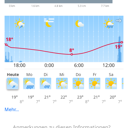
Heute
Mo
Di
Mi
Do
Fr
Sa
S
19°
19°
21°
22°
23°
21°
20°
8°
7°
7°
7°
8°
7°
7°
Mehr...
Anmerkungen zu diesen Informationen?