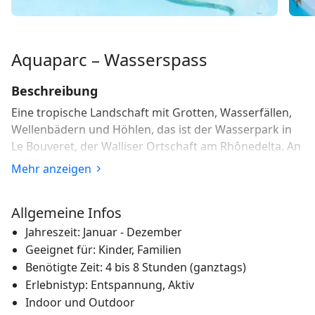
Aquaparc – Wasserspass
Beschreibung
Eine tropische Landschaft mit Grotten, Wasserfällen,
Wellenbädern und Höhlen, das ist der Wasserpark in
Le Bouveret, der Walliser Ortschaft am Rhônedelta. An
365 Tagen im Jahr bietet der Park Wasserspass für die
Mehr anzeigen
ganze Familie.
Der "Aquaparc Le Bouveret" am Genfersee bringt auf
Allgemeine Infos
15'000 Quadratmetern, aufgeteilt in drei verschiedene
Jahreszeit: Januar - Dezember
Bereiche, Wasserspass pur. Im Jungle-Land mit
Geeignet für: Kinder, Familien
exotischen Pflanzen, Wasserfällen und Grotten sorgen
Benötigte Zeit: 4 bis 8 Stunden (ganztags)
sieben Wasserrutschbahnen für Nervenkitzel. Eine
Erlebnistyp: Entspannung, Aktiv
neue Wasserrutsche mit Looping sorgt für
Indoor und Outdoor
Adrenalinschub.