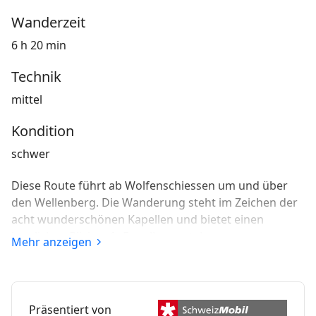
Wanderzeit
6 h 20 min
Technik
mittel
Kondition
schwer
Diese Route führt ab Wolfenschiessen um und über
den Wellenberg. Die Wanderung steht im Zeichen der
acht wunderschönen Kapellen und bietet einen
herrlichen Blick aufs Engelbergertal.
Mehr anzeigen
Präsentiert von