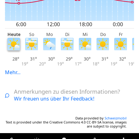
Heute
So
Mo
Di
Mi
Do
Fr
S
28°
31°
30°
29°
30°
31°
32°
19°
20°
19°
17°
18°
19°
19°
Mehr...
Anmerkungen zu diesen Informationen?
Wir freuen uns über Ihr Feedback!
Data provided by
Schweizmobil
Text is provided under the Creative Commons 4.0 CC-BY-SA license, images
are subject to copyright.