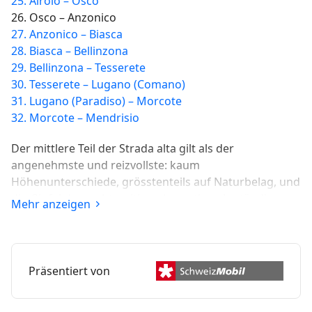
25. Airolo – Osco
26. Osco – Anzonico
27. Anzonico – Biasca
28. Biasca – Bellinzona
29. Bellinzona – Tesserete
30. Tesserete – Lugano (Comano)
31. Lugano (Paradiso) – Morcote
32. Morcote – Mendrisio
Der mittlere Teil der Strada alta gilt als der
angenehmste und reizvollste: kaum
Höhenunterschiede, grösstenteils auf Naturbelag, und
die Gipfel der rechtsseitigen Leventina als ständige
Mehr anzeigen
Begleiter. Für Besinnung und Kunstgenuss sorgen
Kapellen und Kirchen.
Präsentiert von