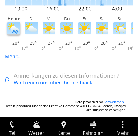
Heute
Di
Mi
Do
Fr
Sa
So
M
28°
29°
27°
29°
29°
28°
26°
17°
15°
15°
16°
16°
15°
14°
Mehr...
Anmerkungen zu diesen Informationen?
Wir freuen uns über Ihr Feedback!
Data provided by
Schweizmobil
Text is provided under the Creative Commons 4.0 CC-BY-SA license, images
are subject to copyright.
Tel
Wetter
Karte
Fahrplan
Mehr