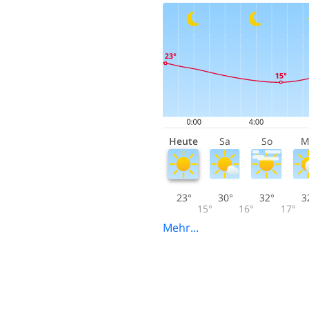
Heute
Sa
So
M
23°
30°
32°
3
15°
16°
17°
Mehr...