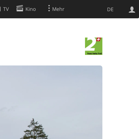
TV
Kino
Mehr
DE
Websuche
Apps