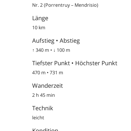
Nr. 2 (Porrentruy – Mendrisio)
Länge
10 km
Aufstieg • Abstieg
↑ 340 m • ↓ 100 m
Tiefster Punkt • Höchster Punkt
470 m • 731 m
Wanderzeit
2 h 45 min
Technik
leicht
Kondition