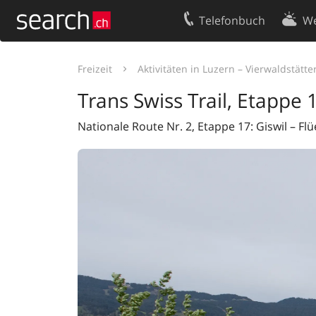
Telefonbuch
We
Ihr Eintrag
Kontakt
Freizeit
Aktivitäten in Luzern – Vierwaldstätte
Kundencenter Geschäftskunden
Nutzungsbed
Trans Swiss Trail, Etappe 
Impressum
Datenschutze
Nationale Route Nr. 2, Etappe 17: Giswil – Flü