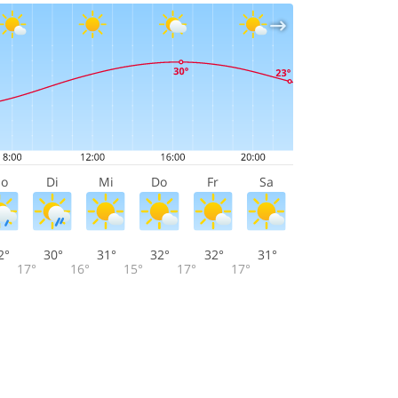
o
Di
Mi
Do
Fr
Sa
2°
30°
31°
32°
32°
31°
17°
16°
15°
17°
17°