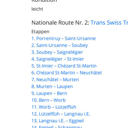
leicht
Nationale Route Nr. 2:
Trans Swiss Tr
Etappen
1. Porrentruy – Saint-Ursanne
2. Saint-Ursanne – Soubey
3. Soubey – Saignelégier
4. Saignelégier – St-Imier
5. St-Imier – Chézard St-Martin
6. Chézard St-Martin – Neuchâtel
7. Neuchâtel – Murten
8. Murten – Laupen
9. Laupen – Bern
10. Bern – Worb
11. Worb – Lützelflüh
12. Lützelflüh – Langnau i.E.
13. Langnau i.E. – Eggiwil
14. Eggiwil – Schangnau