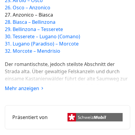
25. Airolo – Osco
26. Osco – Anzonico
27. Anzonico – Biasca
28. Biasca – Bellinzona
29. Bellinzona – Tesserete
30. Tesserete – Lugano (Comano)
31. Lugano (Paradiso) – Morcote
32. Morcote – Mendrisio
Der romantischste, jedoch steilste Abschnitt der
Strada alta. Über gewaltige Felskanzeln und durch
einsame Kastanienwälder führt der alte Saumweg zur
einzigartigen Freilufttreppe oberhalb Pollegio.
Mehr anzeigen
Endspurt nach Biasca, in der Talsohle der Leventina.
Präsentiert von