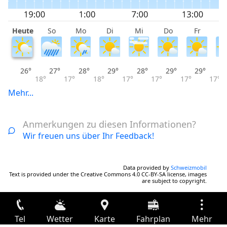
Heute
So
Mo
Di
Mi
Do
Fr
S
26°
27°
28°
29°
28°
29°
29°
18°
17°
18°
17°
17°
17°
17°
Mehr...
Anmerkungen zu diesen Informationen?
Wir freuen uns über Ihr Feedback!
Data provided by
Schweizmobil
Text is provided under the Creative Commons 4.0 CC-BY-SA license, images
are subject to copyright.
Tel
Wetter
Karte
Fahrplan
Mehr