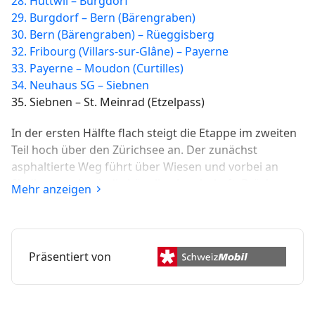
28. Huttwil – Burgdorf
29. Burgdorf – Bern (Bärengraben)
30. Bern (Bärengraben) – Rüeggisberg
32. Fribourg (Villars-sur-Glâne) – Payerne
33. Payerne – Moudon (Curtilles)
34. Neuhaus SG – Siebnen
35. Siebnen – St. Meinrad (Etzelpass)
In der ersten Hälfte flach steigt die Etappe im zweiten
Teil hoch über den Zürichsee an. Der zunächst
asphaltierte Weg führt über Wiesen und vorbei an
Siedlungen durch die hügelige Landschaft. Brücken
Mehr anzeigen
führen über die zahlreichen Bäche und mehrere
Kapellen erinnern daran, dass hier ein alter Pilgerweg
verläuft.
Präsentiert von