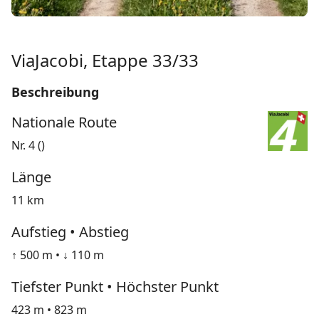
ViaJacobi, Etappe 33/33
Beschreibung
Nationale Route
Nr. 4 ()
Länge
11 km
Aufstieg • Abstieg
↑ 500 m • ↓ 110 m
Tiefster Punkt • Höchster Punkt
423 m • 823 m