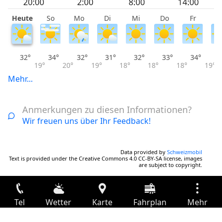
Heute
So
Mo
Di
Mi
Do
Fr
S
32°
34°
32°
31°
32°
33°
34°
19°
20°
19°
18°
18°
18°
19°
Mehr...
Anmerkungen zu diesen Informationen?
Wir freuen uns über Ihr Feedback!
Data provided by
Schweizmobil
Text is provided under the Creative Commons 4.0 CC-BY-SA license, images
are subject to copyright.
Tel
Wetter
Karte
Fahrplan
Mehr