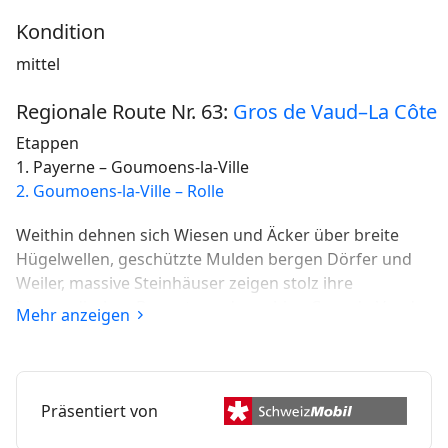
Kondition
mittel
Regionale Route Nr. 63:
Gros de Vaud–La Côte
Etappen
1. Payerne – Goumoens-la-Ville
2. Goumoens-la-Ville – Rolle
Weithin dehnen sich Wiesen und Äcker über breite
Hügelwellen, geschützte Mulden bergen Dörfer und
Weiler, massive Steinhäuser zeigen stolz ihre
burgundischen Bogentore; das ruhige Gros-de-Vaud
Mehr anzeigen
ist die Kornkammer der Westschweiz.
Präsentiert von