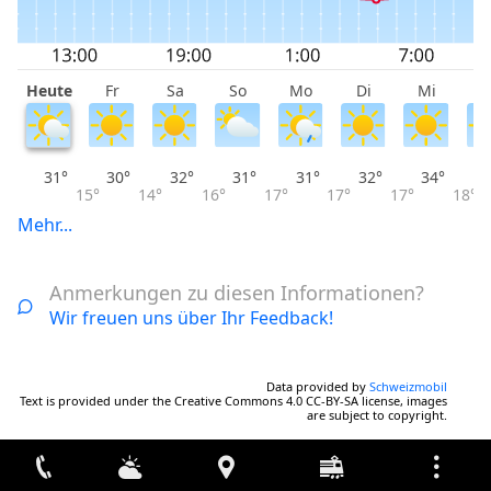
Heute
Fr
Sa
So
Mo
Di
Mi
D
31°
30°
32°
31°
31°
32°
34°
15°
14°
16°
17°
17°
17°
18°
Mehr...
Anmerkungen zu diesen Informationen?
Wir freuen uns über Ihr Feedback!
Data provided by
Schweizmobil
Text is provided under the Creative Commons 4.0 CC-BY-SA license, images
are subject to copyright.