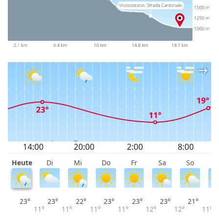
Heute
Di
Mi
Do
Fr
Sa
So
M
23°
23°
22°
23°
23°
23°
21°
11°
11°
11°
11°
12°
12°
11°