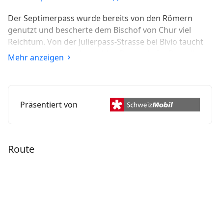
Der Septimerpass wurde bereits von den Römern
genutzt und bescherte dem Bischof von Chur viel
Reichtum. Von der Julierpass-Strasse bei Bivio taucht
der Weg hinein in eine ruhige Bergwelt. Im Bergell
Mehr anzeigen
angekommen, sind bereits die kulturellen Einflüsse
des nahen Italiens spürbar.
Präsentiert von
Route