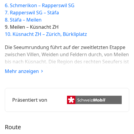
6. Schmerikon – Rapperswil SG
7. Rapperswil SG – Stäfa
8. Stäfa – Meilen
9. Meilen – Küsnacht ZH
10. Küsnacht ZH – Zürich, Bürkliplatz
Die Seeumrundung führt auf der zweitletzten Etappe
zwischen Villen, Weiden und Feldern durch, von Meilen
bis nach Küsnacht. Die Region des rechten Seeufers ist
sonnenverwöhnt. Im Küsnachter Tobel mit seinen
Mehr anzeigen
Wasserfällen und Findlingen finden sich auch
Schattenplätze.
Präsentiert von
Route