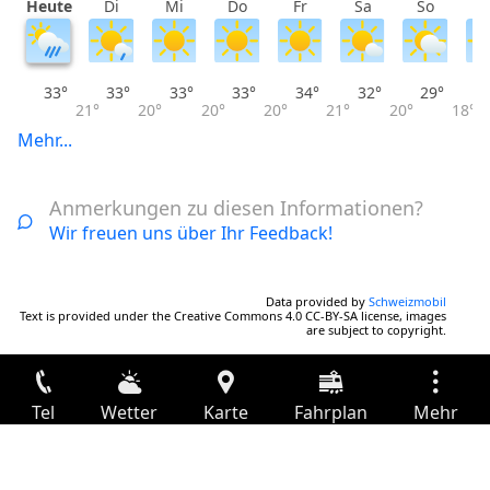
Heute
Di
Mi
Do
Fr
Sa
So
M
33°
33°
33°
33°
34°
32°
29°
21°
20°
20°
20°
21°
20°
18°
Mehr...
Anmerkungen zu diesen Informationen?
Wir freuen uns über Ihr Feedback!
Data provided by
Schweizmobil
Text is provided under the Creative Commons 4.0 CC-BY-SA license, images
are subject to copyright.
Tel
Wetter
Karte
Fahrplan
Mehr
Anmelden