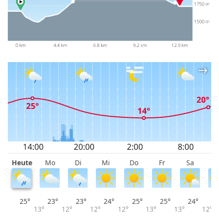
Heute
Mo
Di
Mi
Do
Fr
Sa
S
25°
23°
23°
24°
25°
25°
24°
13°
12°
12°
12°
13°
13°
12°