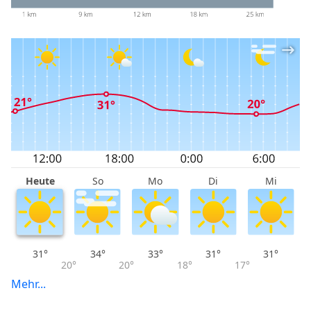
Heute
So
Mo
Di
Mi
31°
34°
33°
31°
31°
20°
20°
18°
17°
Mehr...