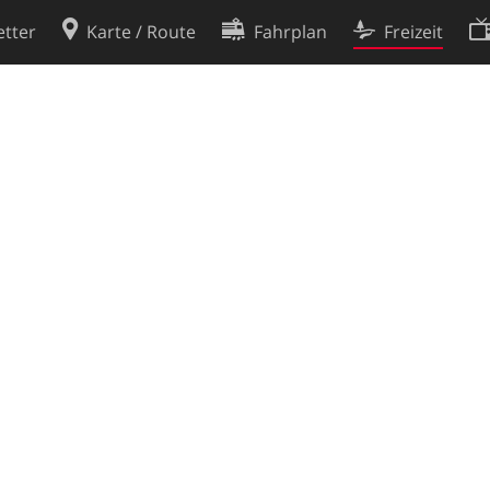
tter
Karte / Route
Fahrplan
Freizeit
Cookie-Richtlinie
ingungen
Cookie-Einstellungen
rklärung
Entwickler