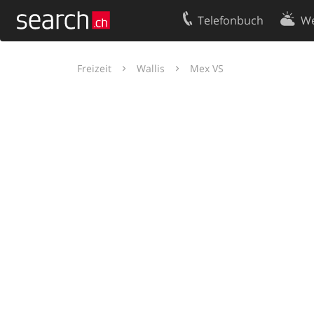
Telefonbuch
We
Ihr Eintrag
Kontakt
Freizeit
Wallis
Mex VS
Kundencenter Geschäftskunden
Nutzungsbed
Impressum
Datenschutze