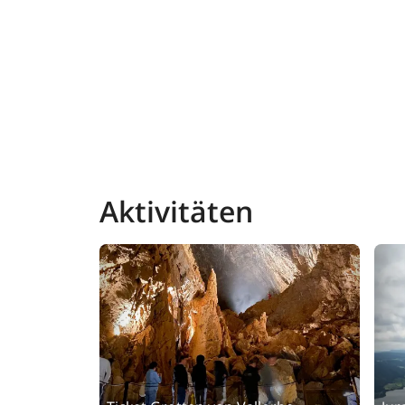
Wilde Natur
Zwischen Wäldern und Lichtungen überwältig
unberührte Landschaft. Die Grotte des Fées i
Verlockende Pfade
Ein grünes Paradies, abwechslungsreich wie 
schönsten Ausblicke aneinander. Wanderer, Ra
Aktivitäten