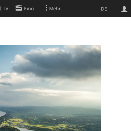
TV
Kino
Mehr
DE
Websuche
Apps