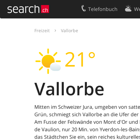
Telefonbuch
We
Ihr Eintrag
Kontakt
Freizeit
Vallorbe
Kundencenter Geschäftskunden
Nutzungsbed
21°
Impressum
Datenschutze
Vallorbe
Mitten im Schweizer Jura, umgeben von satt
Grün, schmiegt sich Vallorbe an die Ufer der
Am Fusse der Felswände von Mont d'Or und
de Vaulion, nur 20 Min. von Yverdon-les-Bains
das Städtchen Sie ein, sein reiches kulturelle