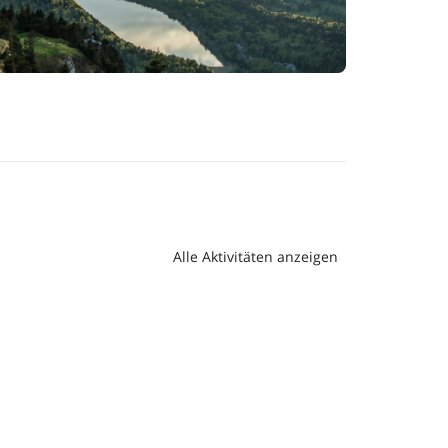
ihren Kaskaden, Schächten und den
ffen haben. Als Ergänzung wartet der "Schatz
eum umgewandelt wurde. Hier kommt in
Alle Aktivitäten anzeigen
g zur Geltung. Von der eigentlichen
geladen.
é-Giroud 1939-1945, eine unterirdische
hr Galerie-Labyrinth ist heute dem Publikum
en unseres Landes während des zweiten