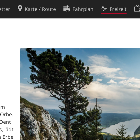
tter
Karte / Route
Fahrplan
Freizeit
Cookie-Richtlinie
ingungen
Cookie-Einstellungen
rklärung
Entwickler
em
 Orbe.
 Dent
, lädt
s Erbe