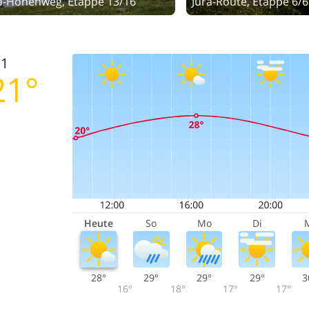
a-Höhenweg, Etappe 13/16
Jura-Route, Etappe 6/6
.1
21°
Heute
So
Mo
Di
28°
29°
29°
29°
3
16°
18°
17°
17°