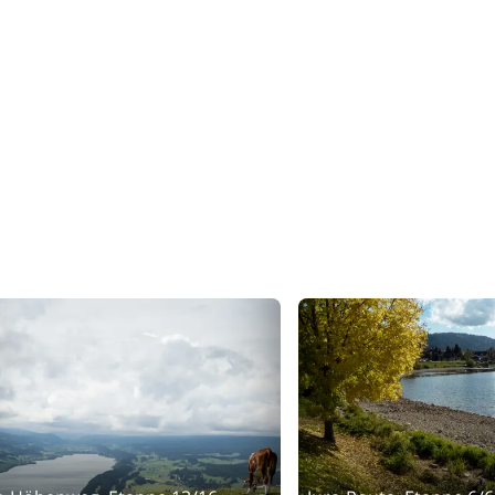
t Juraparc am Mont d'Orzeires (Bären, Wölfe und Bisons) d
hrerseits bietet den idealen Rahmen für ein Gegenüber von "
ein Bilderbuch. Von den Felswänden des Mont d'Or bis zur 
dfahrer und Sportler finden hier ihr ideales Gelände. Höhe