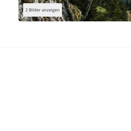
2 Bilder anzeigen
rnde Märchenwelt mit ihren unterirdischen Wasserläufen, 
ktiten und Stalagmiten phantasievolle Landschaften gescha
aliensammlung auf.
ie alte Stadtschmiede, die in ein Eisen- und Eisenbahnmus
sässige jahrhundertelange Tradition der Metallverarbeitun
 per Schiene zu Traumreisen in legendären Eisenbahnen ein
 befindet sich am Jurahang das fast unsichtbare Fort de Pr
Geheminisse tief im Innern des Bergzuges verborgen hält. I
torischen Rekonstruktionen zeigen die Existenzvorkehrung