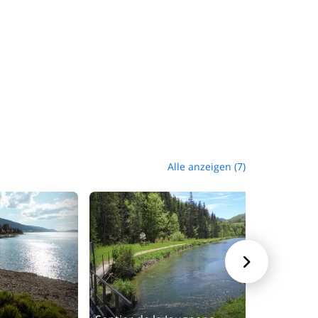
en Betrachter durch die weiträumige,
La Belle et la Bête".
rauschenden Orbe-Schlucht reihen sich die
punkt ist der "Dent de Vaulion"-Gipfel.
Alle anzeigen (7)
