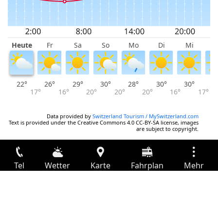
Heute
Fr
Sa
So
Mo
Di
Mi
D
22°
26°
29°
30°
28°
30°
30°
3
17°
16°
20°
20°
20°
16°
17°
Data provided by
Switzerland Tourism / MySwitzerland.com
Text is provided under the Creative Commons 4.0 CC-BY-SA license, images
are subject to copyright.
Tel
Wetter
Karte
Fahrplan
Mehr
Anmelden
Dienste