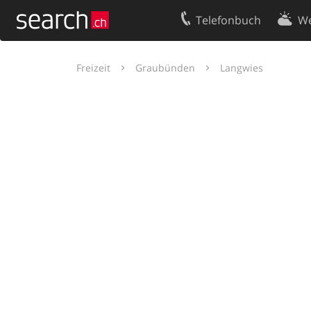
Telefonbuch
We
Ihr Eintrag
Kontakt
Freizeit
Graubünden
Langwies
Kundencenter Geschäftskunden
Nutzungsbed
Impressum
Datenschutze