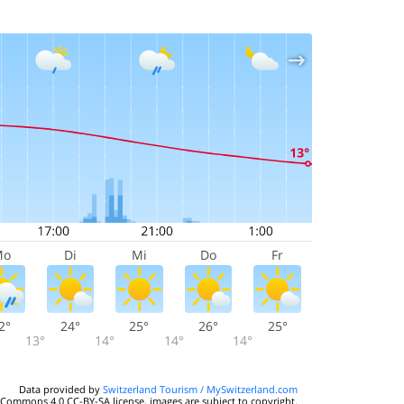
Mo
Di
Mi
Do
Fr
2°
24°
25°
26°
25°
13°
14°
14°
14°
Data provided by
Switzerland Tourism / MySwitzerland.com
 Commons 4.0 CC-BY-SA license, images are subject to copyright.