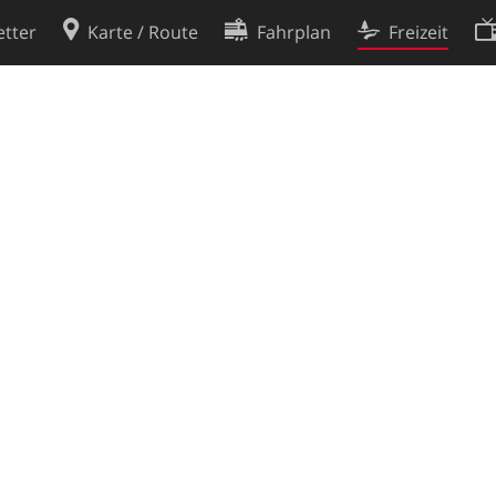
tter
Karte / Route
Fahrplan
Freizeit
Cookie-Richtlinie
ingungen
Cookie-Einstellungen
rklärung
Entwickler