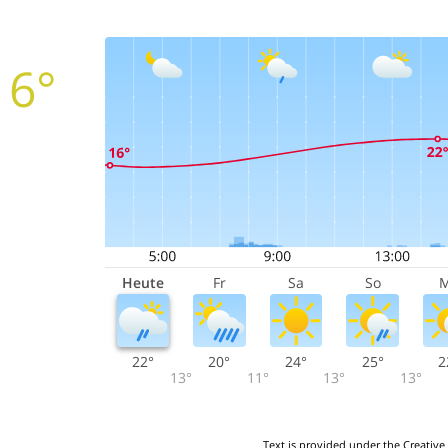
16°
Heute
Fr
Sa
So
22°
20°
24°
25°
2
13°
11°
13°
13°
Text is provided under the Creative