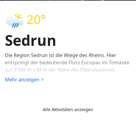
20°
Sedrun
Die Region Sedrun ist die Wiege des Rheins. Hier
entspringt der bedeutende Fluss Europas im Tomasee
auf 2'345 m ü.M in der Nähe des Oberalppasses.
Mehr anzeigen
Sedrun liegt gleich im obersten Gebiet der Surselva
unterhalb des Oberalppasses. Hier treffen die Kantone
Graubünden und Uri aufeinander. An der Quelle des
Rheins finden Urlauber aktive Erholung im Sommer
Alle Aktivitäten anzeigen
und im Winter. Die Romanische Kultur, die
wunderschöne, wildalpine Landschaft mit seinen
schönen Weilern und Dörfchen begeistern und laden
zum geniessen ein.