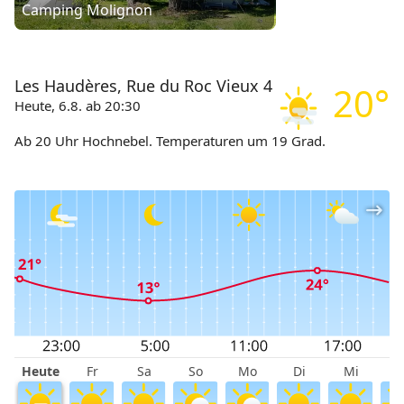
Camping Molignon
Les Haudères, Rue du Roc Vieux 4
20°
Heute, 6.8. ab 20:30
Ab 20 Uhr Hochnebel. Temperaturen um 19 Grad.
Heute
Fr
Sa
So
Mo
Di
Mi
D