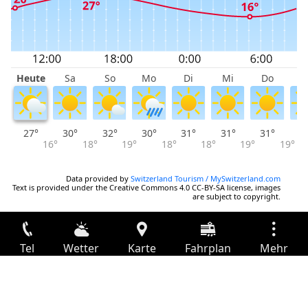
Heute
Sa
So
Mo
Di
Mi
Do
F
27°
30°
32°
30°
31°
31°
31°
3
16°
18°
19°
18°
18°
19°
19°
Data provided by
Switzerland Tourism / MySwitzerland.com
Text is provided under the Creative Commons 4.0 CC-BY-SA license, images
are subject to copyright.
Tel
Wetter
Karte
Fahrplan
Mehr
Anmelden