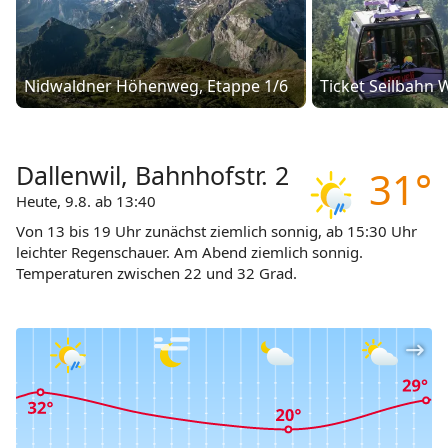
den umliegenden Alpen mit typischer Nidwaldner
Bergküche.
Rund um Dallenwil
Nidwaldner Höhenweg, Etappe 1/6
Von Dallenwil aus erreichst du schnell Ausflugsziele
wie das
Stanserhorn
mit seiner drehbaren Gondel
oder die Stadt Stans mit ihren historischen Gebäuden.
Dallenwil, Bahnhofstr. 2
31°
In
Engelberg
erwarten dich das Kloster, der
Titlis
und
viele Aktivitäten in der Höhe. Auch
Heute, 9.8. ab 13:40
Luzern
ist mit dem
Zug in weniger als einer Stunde erreichbar.
Von 13 bis 19 Uhr zunächst ziemlich sonnig, ab 15:30 Uhr
Dallenwil preiswert erleben
leichter Regenschauer. Am Abend ziemlich sonnig.
Temperaturen zwischen 22 und 32 Grad.
Mit dem Kauf des
Tell-Passes
reist du in der
Zentralschweiz flexibel mit Bahn, Bus und Bergbahnen
– auch aufs Wirzweli oder Stanserhorn. Dallenwil lockt
zudem mit vielen familienfreundlichen Angeboten.