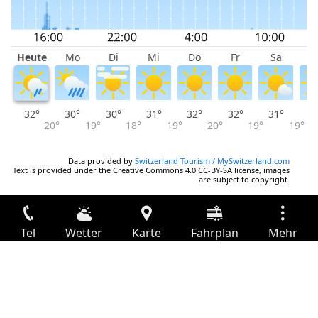
Heute
Mo
Di
Mi
Do
Fr
Sa
S
32°
30°
30°
31°
32°
32°
31°
2
20°
19°
18°
19°
20°
19°
19°
Data provided by
Switzerland Tourism / MySwitzerland.com
Text is provided under the Creative Commons 4.0 CC-BY-SA license, images
are subject to copyright.
Tel
Wetter
Karte
Fahrplan
Mehr
Anmelden
Dienste