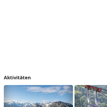
Dallenwil entdecken
In Dallenwil beginnt dein Ausflug direkt vor der
Haustür: Spaziere durch das ruhige Dorf, wandere
zum Ächerli mit Blick auf den Sarnersee oder besuche
die Wiesenbergkapelle. Am Dorfplatz findest du kleine
Läden und Cafés – perfekt für eine Pause.
Wirzweli: Spiel, Spass und Aussicht
Ein besonderes Highlight für Familien ist die Seilbahn
aufs Wirzweli. Dort warten Panoramawege,
Bergwiesen und der Erlebnispark Hexenland auf dich.
Im Winter verwandelt sich das Gebiet in ein kleines,
familiäres Skigebiet mit Schlittelbahn, Skiliften und
gemütlichem Bergrestaurant.
Aktivitäten
Kraftorte und Natur
Dallenwil ist bekannt für stille Plätze in der Natur.
Besonders eindrucksvoll ist das Ächerli mit Blick auf
den Sarnersee. Hier kommst du zur Ruhe und tankst
neue Energie. Ebenfalls beliebt sind Wanderungen zu