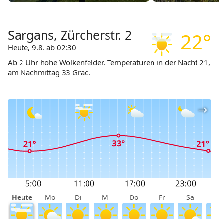
Sargans, Zürcherstr. 2
22°
Heute, 9.8. ab 02:30
Ab 2 Uhr hohe Wolkenfelder. Temperaturen in der Nacht 21,
am Nachmittag 33 Grad.
Heute
Mo
Di
Mi
Do
Fr
Sa
S