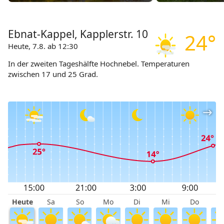
Ebnat-Kappel, Kapplerstr. 10
24°
Heute, 7.8. ab 12:30
In der zweiten Tageshälfte Hochnebel. Temperaturen
zwischen 17 und 25 Grad.
Heute
Sa
So
Mo
Di
Mi
Do
F