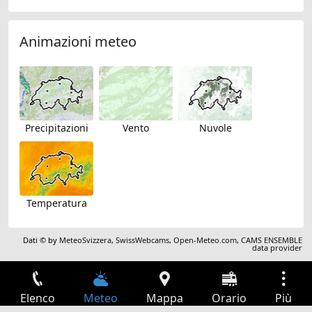
Animazioni meteo
Precipitazioni
Vento
Nuvole
Temperatura
Dati © by
MeteoSvizzera
,
SwissWebcams
,
Open-Meteo.com
,
CAMS ENSEMBLE
data provider
Elenco
Meteo
Mappa
Orario
Più