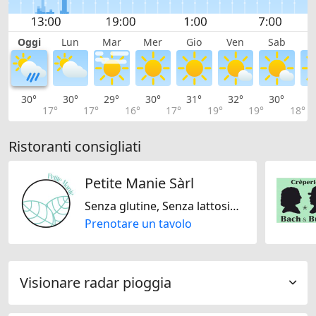
Oggi
Lun
Mar
Mer
Gio
Ven
Sab
D
30°
30°
29°
30°
31°
32°
30°
2
17°
17°
16°
17°
19°
19°
18°
Ristoranti consigliati
Petite Manie Sàrl
Senza glutine, Senza lattosio, Senza noci, Senza soja
Prenotare un tavolo
Visionare radar pioggia