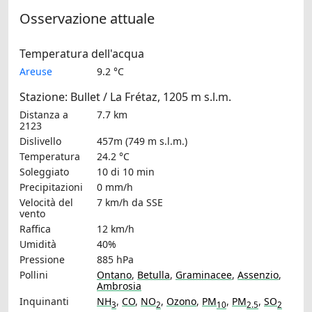
Osservazione attuale
Temperatura dell'acqua
Areuse
9.2 °C
Stazione: Bullet / La Frétaz, 1205 m s.l.m.
Distanza a
7.7 km
2123
Dislivello
457m (749 m s.l.m.)
Temperatura
24.2 °C
Soleggiato
10 di 10 min
Precipitazioni
0 mm/h
Velocità del
7 km/h
da SSE
vento
Raffica
12 km/h
Umidità
40%
Pressione
885 hPa
Pollini
Ontano
,
Betulla
,
Graminacee
,
Assenzio
,
Ambrosia
Inquinanti
NH
,
CO
,
NO
,
Ozono
,
PM
,
PM
,
SO
3
2
10
2.5
2