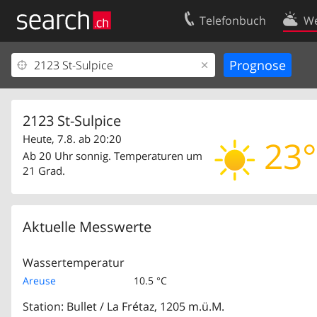
Telefonbuch
We
Ihr Eintrag
Kontakt
Kundencenter Geschäftskunden
Nutzungsbed
Impressum
Datenschutze
2123 St-Sulpice
Heute, 7.8. ab 20:20
23°
Ab 20 Uhr sonnig. Temperaturen um
21 Grad.
Aktuelle Messwerte
Wassertemperatur
Areuse
10.5 °C
Station: Bullet / La Frétaz, 1205 m.ü.M.