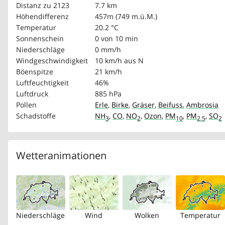
Distanz zu 2123
7.7 km
Höhendifferenz
457m (749 m.ü.M.)
Temperatur
20.2 °C
Sonnenschein
0 von 10 min
Niederschläge
0 mm/h
Windgeschwindigkeit
10 km/h
aus N
Böenspitze
21 km/h
Luftfeuchtigkeit
46%
Luftdruck
885 hPa
Pollen
Erle
,
Birke
,
Gräser
,
Beifuss
,
Ambrosia
Schadstoffe
NH
,
CO
,
NO
,
Ozon
,
PM
,
PM
,
SO
3
2
10
2.5
2
Wetteranimationen
Niederschläge
Wind
Wolken
Temperatur