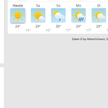
Heute
Sa
So
Mo
Di
24°
29°
30°
29°
29°
14°
16°
17°
17°
1
Daten © by
MeteoSchweiz
,
S