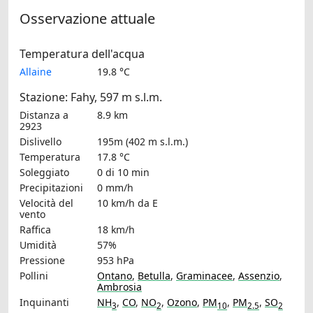
Osservazione attuale
Temperatura dell'acqua
Allaine
19.8 °C
Stazione: Fahy, 597 m s.l.m.
Distanza a
8.9 km
2923
Dislivello
195m (402 m s.l.m.)
Temperatura
17.8 °C
Soleggiato
0 di 10 min
Precipitazioni
0 mm/h
Velocità del
10 km/h
da E
vento
Raffica
18 km/h
Umidità
57%
Pressione
953 hPa
Pollini
Ontano
,
Betulla
,
Graminacee
,
Assenzio
,
Ambrosia
Inquinanti
NH
,
CO
,
NO
,
Ozono
,
PM
,
PM
,
SO
3
2
10
2.5
2