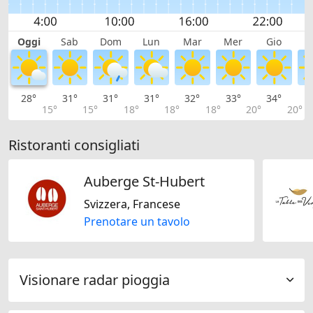
Oggi
Sab
Dom
Lun
Mar
Mer
Gio
V
28°
31°
31°
31°
32°
33°
34°
3
15°
15°
18°
18°
18°
20°
20°
Ristoranti consigliati
Auberge St-Hubert
Svizzera, Francese
Prenotare un tavolo
Visionare radar pioggia