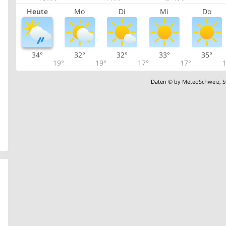
Heute
Mo
Di
Mi
Do
34°
32°
32°
33°
35°
19°
19°
17°
17°
1
Daten © by
MeteoSchweiz
,
S