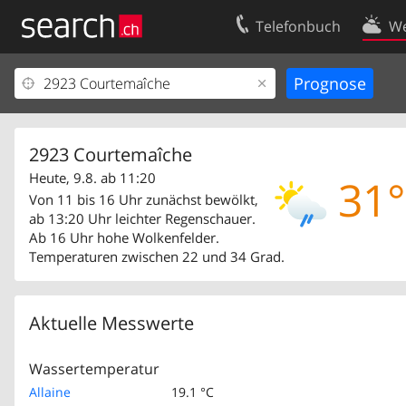
Telefonbuch
We
Ihr Eintrag
Kontakt
Kundencenter Geschäftskunden
Nutzungsbed
Impressum
Datenschutze
2923 Courtemaîche
Heute, 9.8. ab 11:20
31°
Von 11 bis 16 Uhr zunächst bewölkt,
ab 13:20 Uhr leichter Regenschauer.
Ab 16 Uhr hohe Wolkenfelder.
Temperaturen zwischen 22 und 34 Grad.
Aktuelle Messwerte
Wassertemperatur
Allaine
19.1 °C