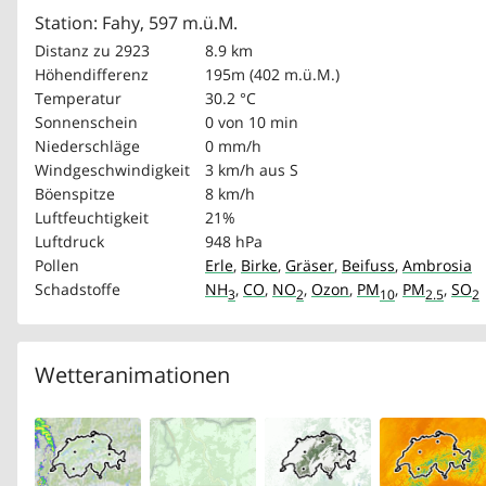
Station: Fahy, 597 m.ü.M.
Distanz zu 2923
8.9 km
Höhendifferenz
195m (402 m.ü.M.)
Temperatur
30.2 °C
Sonnenschein
0 von 10 min
Niederschläge
0 mm/h
Windgeschwindigkeit
3 km/h
aus S
Böenspitze
8 km/h
Luftfeuchtigkeit
21%
Luftdruck
948 hPa
Pollen
Erle
,
Birke
,
Gräser
,
Beifuss
,
Ambrosia
Schadstoffe
NH
,
CO
,
NO
,
Ozon
,
PM
,
PM
,
SO
3
2
10
2.5
2
Wetteranimationen