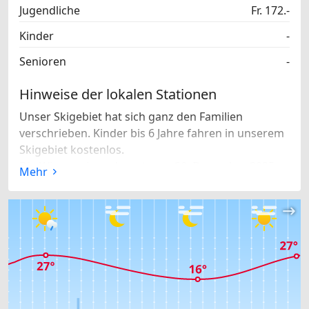
Jugendliche
Fr. 172.-
Kinder
-
Senioren
-
Hinweise der lokalen Stationen
​ Unser Skigebiet hat sich ganz den Familien
verschrieben. Kinder bis 6 Jahre fahren in unserem
Skigebiet kostenlos.
Die Wintersaison dauert vom 20. Dezember 2025
Mehr
bis am 29. März 2026
Kinderparadies "Swiss Snow Kids Village" mit
Zauberteppich und Winter-Kinderkarussell mitten
im Dorf. ​
Die Skilifte der Sportbahnen Unterbäch sind vom
20. Dezember 2025 bis 4. Januar 2026 und vom 31.
Januar 2026 bis 29. März 2026 jeweils von 9.00 bis