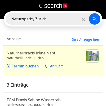
3
EINTRÄGE
In der Nähe
Anzeige
Ihre Anzeige hier
Naturheilpraxis Irène Nabi
Naturheilkunde, Zürich
Termin buchen
Anruf *
3 Einträge
TCM Praxis Sabine Wasserrab
Bederstrasse 80,
8002
Zürich