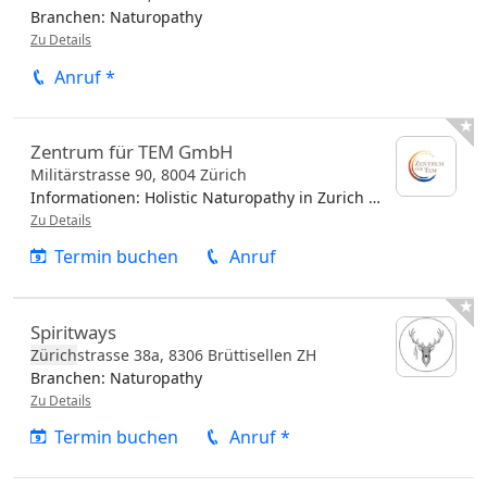
Branchen:
Naturopathy
Zu Details
Anruf *

Zentrum für TEM GmbH
Militärstrasse 90,
8004
Zürich
Informationen:
Holistic Naturopathy in Zurich We combine traditional European naturopathy with
Zu Details
Termin buchen
Anruf

Spiritways
Zürich
strasse 38a,
8306
Brüttisellen
ZH
Branchen:
Naturopathy
Zu Details
Termin buchen
Anruf *