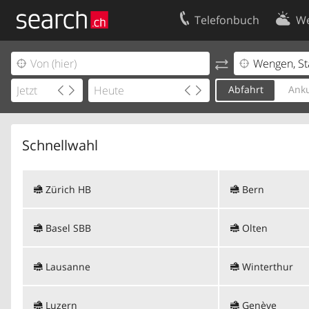
Telefonbuch
We
Ihr Eintrag
Kontakt
Kundencenter Geschäftskunden
Nutzungsbed
Abfahrt
Anku
Impressum
Datenschutze
Schnellwahl
Zürich HB
Bern
Basel SBB
Olten
Lausanne
Winterthur
Luzern
Genève