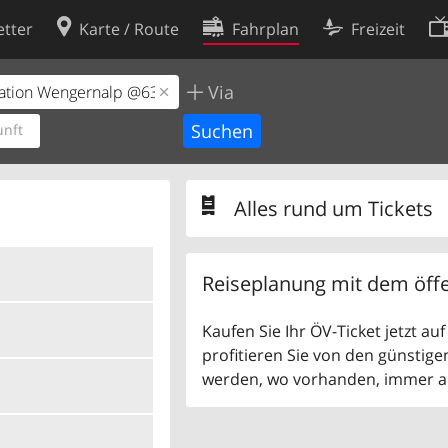
tter
Karte / Route
Fahrplan
Freizeit
Via
Cookie-Richtlinie
ingungen
Cookie-Einstellungen
nft
rklärung
Entwickler
Alles rund um Tickets
Reiseplanung mit dem öffe
Kaufen Sie Ihr ÖV-Ticket jetzt a
profitieren Sie von den günstige
werden, wo vorhanden, immer als