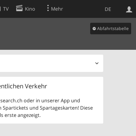
TV
Kino
Mehr
DE
Abfahrtstabelle
Websuche
Apps
ntlichen Verkehr
uf search.ch oder in unserer App und
n Spartickets und Spartageskarten! Diese
 erste angezeigt.