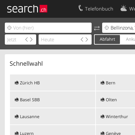
Telefonbuch
We
Ihr Eintrag
Kontakt
Kundencenter Geschäftskunden
Nutzungsbed
Abfahrt
Anku
Impressum
Datenschutze
Schnellwahl
Zürich HB
Bern
Basel SBB
Olten
Lausanne
Winterthur
Luzern
Genève