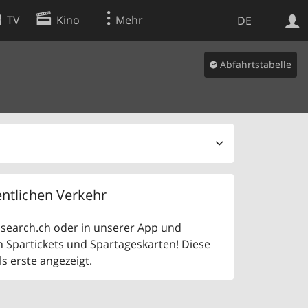
TV
Kino
Mehr
DE
Abfahrtstabelle
Websuche
Apps
ntlichen Verkehr
uf search.ch oder in unserer App und
n Spartickets und Spartageskarten! Diese
 erste angezeigt.