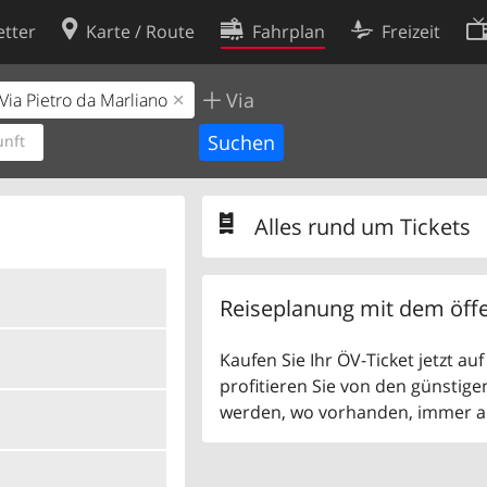
tter
Karte / Route
Fahrplan
Freizeit
Via
Cookie-Richtlinie
ingungen
Cookie-Einstellungen
nft
rklärung
Entwickler
Alles rund um Tickets
Reiseplanung mit dem öffe
Kaufen Sie Ihr ÖV-Ticket jetzt a
profitieren Sie von den günstige
werden, wo vorhanden, immer als