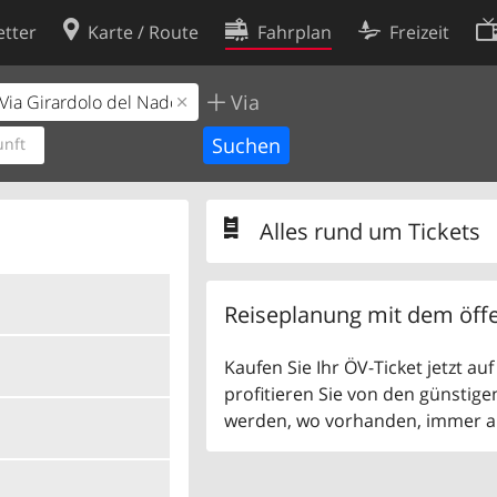
tter
Karte / Route
Fahrplan
Freizeit
Via
Cookie-Richtlinie
ingungen
Cookie-Einstellungen
nft
rklärung
Entwickler
Alles rund um Tickets
Reiseplanung mit dem öffe
Kaufen Sie Ihr ÖV-Ticket jetzt a
profitieren Sie von den günstige
werden, wo vorhanden, immer als