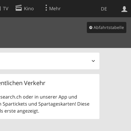
TV
Kino
Mehr
DE
Abfahrtstabelle
Websuche
Apps
ntlichen Verkehr
uf search.ch oder in unserer App und
n Spartickets und Spartageskarten! Diese
 erste angezeigt.