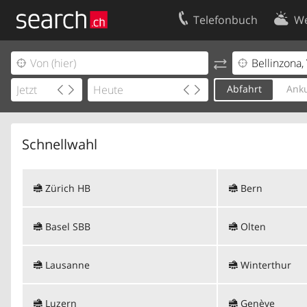
Telefonbuch
We
Ihr Eintrag
Kontakt
Kundencenter Geschäftskunden
Nutzungsbed
Abfahrt
Anku
Impressum
Datenschutze
Schnellwahl
Zürich HB
Bern
Basel SBB
Olten
Lausanne
Winterthur
Luzern
Genève