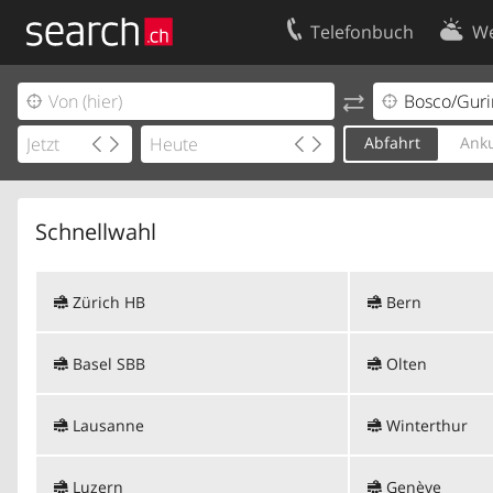
Telefonbuch
We
Ihr Eintrag
Kontakt
Kundencenter Geschäftskunden
Nutzungsbed
Abfahrt
Anku
Impressum
Datenschutze
Schnellwahl
Zürich HB
Bern
Basel SBB
Olten
Lausanne
Winterthur
Luzern
Genève