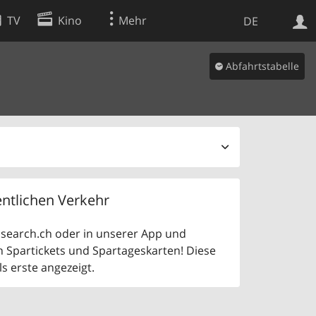
TV
Kino
Mehr
DE
Abfahrtstabelle
Websuche
Apps
ntlichen Verkehr
uf search.ch oder in unserer App und
n Spartickets und Spartageskarten! Diese
 erste angezeigt.