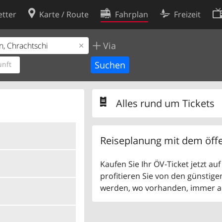
tter
Karte / Route
Fahrplan
Freizeit
Via
Cookie-Richtlinie
ingungen
Cookie-Einstellungen
nft
rklärung
Entwickler
Alles rund um Tickets
Reiseplanung mit dem öffe
Kaufen Sie Ihr ÖV-Ticket jetzt a
profitieren Sie von den günstige
werden, wo vorhanden, immer als