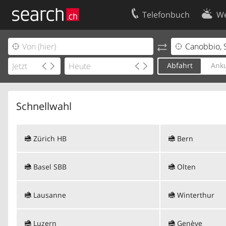
Telefonbuch
We
Ihr Eintrag
Kontakt
Kundencenter Geschäftskunden
Nutzungsbed
Abfahrt
Anku
Impressum
Datenschutze
Schnellwahl
Zürich HB
Bern
Basel SBB
Olten
Lausanne
Winterthur
Luzern
Genève