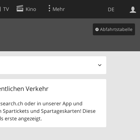
TV
Kino
Mehr
DE
Abfahrtstabelle
Websuche
Apps
ntlichen Verkehr
uf search.ch oder in unserer App und
n Spartickets und Spartageskarten! Diese
 erste angezeigt.