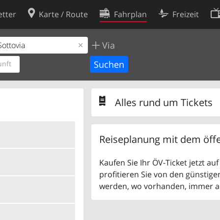
tter
Karte / Route
Fahrplan
Freizeit
Via
Cookie-Richtlinie
ingungen
Cookie-Einstellungen
nft
rklärung
Entwickler
Alles rund um Tickets
Reiseplanung mit dem öffe
Kaufen Sie Ihr ÖV-Ticket jetzt a
profitieren Sie von den günstige
werden, wo vorhanden, immer als