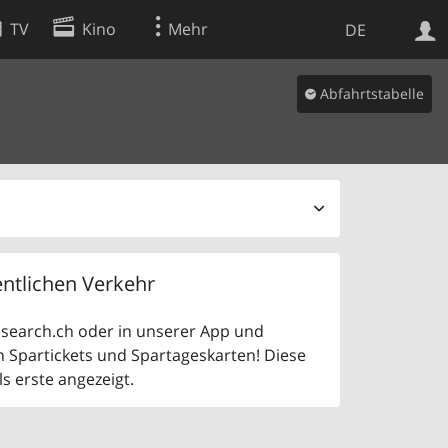
TV
Kino
Mehr
DE
Abfahrtstabelle
Websuche
Apps
ntlichen Verkehr
uf search.ch oder in unserer App und
n Spartickets und Spartageskarten! Diese
 erste angezeigt.