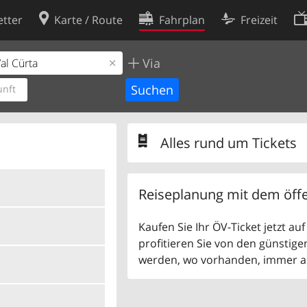
tter
Karte / Route
Fahrplan
Freizeit
Via
Cookie-Richtlinie
ingungen
Cookie-Einstellungen
nft
rklärung
Entwickler
Alles rund um Tickets
Reiseplanung mit dem öffe
Kaufen Sie Ihr ÖV-Ticket jetzt a
profitieren Sie von den günstige
werden, wo vorhanden, immer als