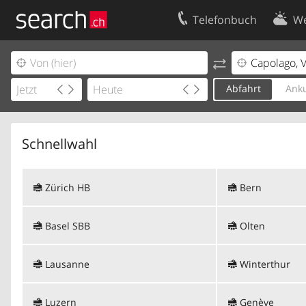
Telefonbuch
We
Ihr Eintrag
Kontakt
Kundencenter Geschäftskunden
Nutzungsbed
Abfahrt
Anku
Impressum
Datenschutze
Schnellwahl
Zürich HB
Bern
Basel SBB
Olten
Lausanne
Winterthur
Luzern
Genève